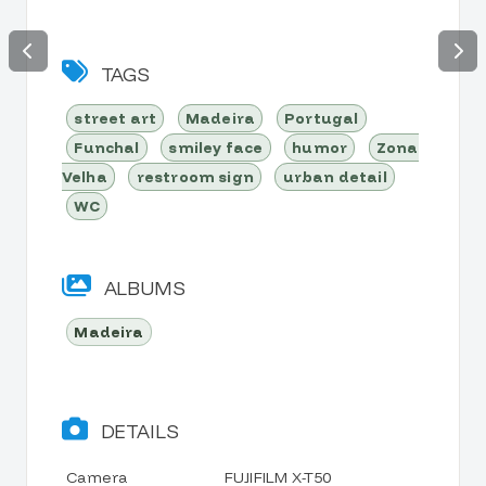
TAGS
street art
Madeira
Portugal
Funchal
smiley face
humor
Zona
Velha
restroom sign
urban detail
WC
ALBUMS
Madeira
DETAILS
Camera
FUJIFILM X-T50