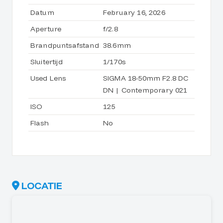
Datum
February 16, 2026
Aperture
f/2.8
Brandpuntsafstand
38.6mm
Sluitertijd
1/170s
Used Lens
SIGMA 18-50mm F2.8 DC
DN | Contemporary 021
ISO
125
Flash
No
LOCATIE