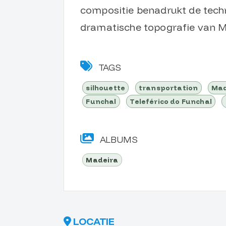
compositie benadrukt de techn
dramatische topografie van M
TAGS
silhouette
transportation
Mad
Funchal
Teleférico do Funchal
ALBUMS
Madeira
LOCATIE