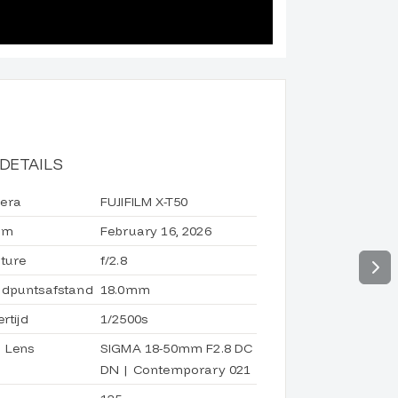
DETAILS
era
FUJIFILM X-T50
um
February 16, 2026
ture
f/2.8
dpuntsafstand
18.0mm
ertijd
1/2500s
 Lens
SIGMA 18-50mm F2.8 DC
DN | Contemporary 021