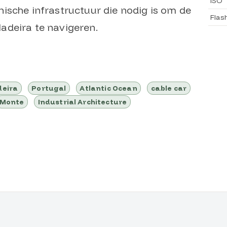
ISO
ische infrastructuur die nodig is om de
Flas
adeira te navigeren.
eira
Portugal
Atlantic Ocean
cable car
Monte
Industrial Architecture