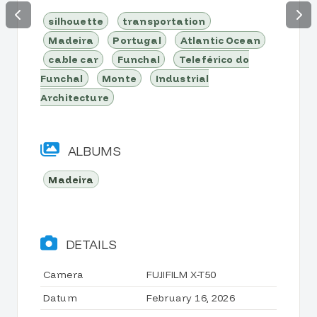
silhouette
transportation
Madeira
Portugal
Atlantic Ocean
cable car
Funchal
Teleférico do
Funchal
Monte
Industrial
Architecture
ALBUMS
Madeira
DETAILS
Camera
FUJIFILM X-T50
Datum
February 16, 2026