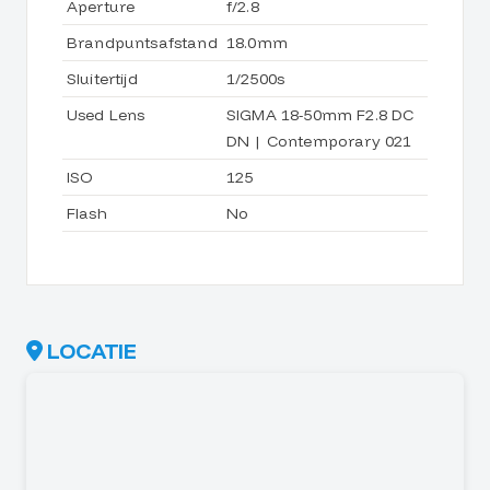
Aperture
f/2.8
Brandpuntsafstand
18.0mm
Sluitertijd
1/2500s
Used Lens
SIGMA 18-50mm F2.8 DC
DN | Contemporary 021
ISO
125
Flash
No
LOCATIE