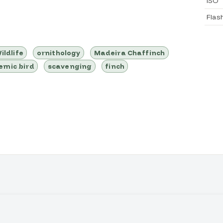
ISO
Flas
ildlife
ornithology
Madeira Chaffinch
emic bird
scavenging
finch