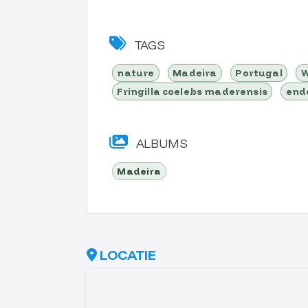
TAGS
nature
Madeira
Portugal
W
Fringilla coelebs maderensis
end
ALBUMS
Madeira
LOCATIE