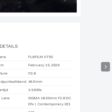
DETAILS
era
FUJIFILM X-T50
um
February 15, 2026
ture
f/2.8
dpuntsafstand
46.5mm
ertijd
1/1900s
 Lens
SIGMA 18-50mm F2.8 DC
DN | Contemporary 021