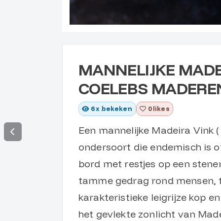
MANNELIJKE MADEI
COELEBS MADEREN
6
x bekeken
0 likes
Een mannelijke Madeira Vink (
ondersoort die endemisch is o
bord met restjes op een sten
tamme gedrag rond mensen, too
karakteristieke leigrijze kop en
het gevlekte zonlicht van Made