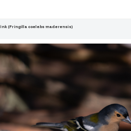
ink (Fringilla coelebs maderensis)