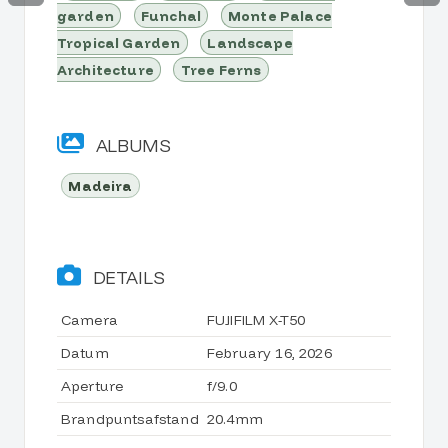
garden
Funchal
Monte Palace
Tropical Garden
Landscape
Architecture
Tree Ferns
ALBUMS
Madeira
DETAILS
Camera
FUJIFILM X-T50
Datum
February 16, 2026
Aperture
f/9.0
Brandpuntsafstand
20.4mm