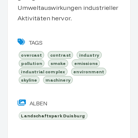
Umweltauswirkungen industrieller
Aktivitäten hervor.
TAGS
overcast
contrast
industry
pollution
smoke
emissions
industrial complex
environment
skyline
machinery
ALBEN
Landschaftspark Duisburg