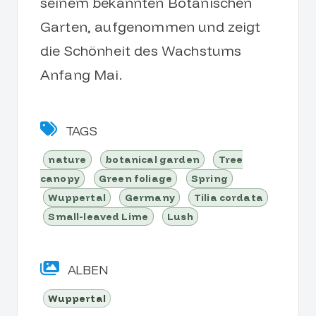
seinem bekannten Botanischen
Garten, aufgenommen und zeigt
die Schönheit des Wachstums
Anfang Mai.
TAGS
nature
botanical garden
Tree
canopy
Green foliage
Spring
Wuppertal
Germany
Tilia cordata
Small-leaved Lime
Lush
ALBEN
Wuppertal