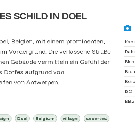
ES SCHILD IN DOEL
Doel, Belgien, mit einem prominenten,
Kam
im Vordergrund. Die verlassene Straße
Dat
nen Gebäude vermitteln ein Gefühl der
Blen
s Dorfes aufgrund von
Bren
Hafen von Antwerpen.
Beli
ISO
Blitz
sign
Doel
Belgium
village
deserted