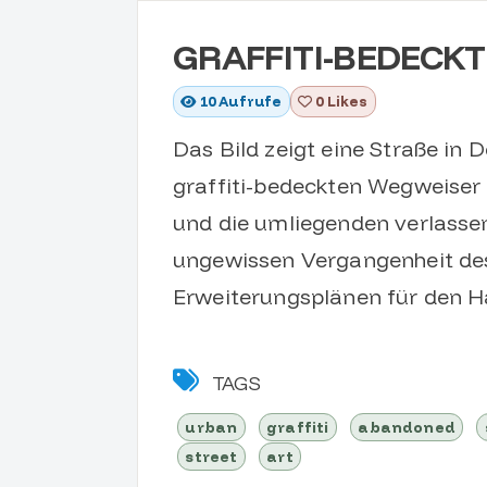
GRAFFITI-BEDECKT
10
Aufrufe
0 Likes
Das Bild zeigt eine Straße in 
graffiti-bedeckten Wegweiser 
und die umliegenden verlasse
ungewissen Vergangenheit de
Erweiterungsplänen für den 
TAGS
urban
graffiti
abandoned
street
art