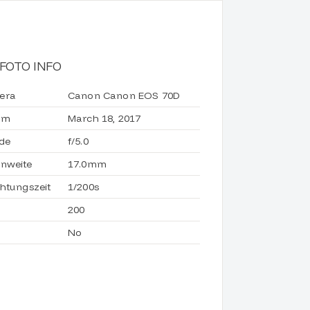
FOTO INFO
era
Canon Canon EOS 70D
um
March 18, 2017
de
f/5.0
nweite
17.0mm
chtungszeit
1/200s
200
No