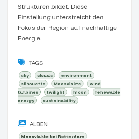
Strukturen bildet. Diese
Einstellung unterstreicht den
Fokus der Region auf nachhaltige
Energie.
TAGS
sky
clouds
environment
silhouette
Maasvlakte
wind
turbines
twilight
moon
renewable
energy
sustainability
ALBEN
Maasvlakte bei Rotterdam