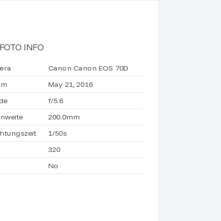
FOTO INFO
era
Canon Canon EOS 70D
um
May 21, 2016
de
f/5.6
nweite
200.0mm
chtungszeit
1/50s
320
No