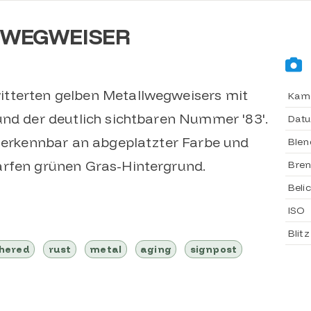
 WEGWEISER
tterten gelben Metallwegweisers mit
Kam
und der deutlich sichtbaren Nummer '83'.
Dat
, erkennbar an abgeplatzter Farbe und
Blen
arfen grünen Gras-Hintergrund.
Bren
Beli
ISO
Blitz
hered
rust
metal
aging
signpost