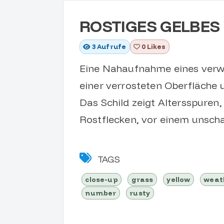
ROSTIGES GELBES
3
Aufrufe
0 Likes
Eine Nahaufnahme eines verwi
einer verrosteten Oberfläche 
Das Schild zeigt Altersspuren
Rostflecken, vor einem unsch
TAGS
close-up
grass
yellow
weat
number
rusty