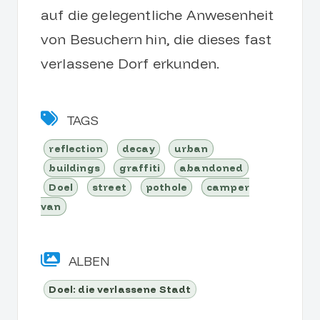
auf die gelegentliche Anwesenheit
von Besuchern hin, die dieses fast
verlassene Dorf erkunden.
TAGS
reflection
decay
urban
buildings
graffiti
abandoned
Doel
street
pothole
camper
van
ALBEN
Doel: die verlassene Stadt