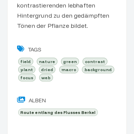
kontrastierenden lebhaften
Hintergrund zu den gedämpften
Tönen der Pflanze bildet.
TAGS
field
nature
green
contrast
plant
dried
macro
background
focus
web
ALBEN
Route entlang des Flusses Berkel