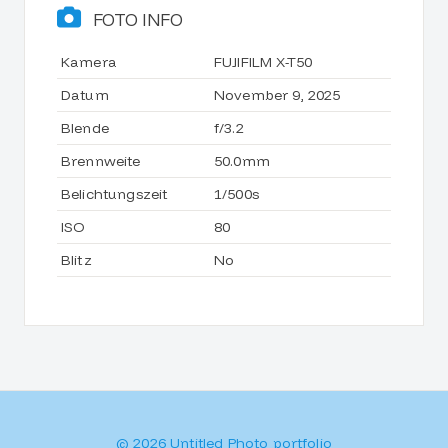
FOTO INFO
Kamera
FUJIFILM X-T50
Datum
November 9, 2025
Blende
f/3.2
Brennweite
50.0mm
Belichtungszeit
1/500s
ISO
80
Blitz
No
© 2026 Untitled Photo portfolio