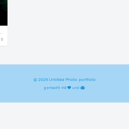
necio angulatus) in Madeira
0
© 2026 Untitled Photo portfolio
gemacht mit
und