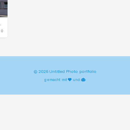
Copper Beech
0
© 2026 Untitled Photo portfolio
gemacht mit
und