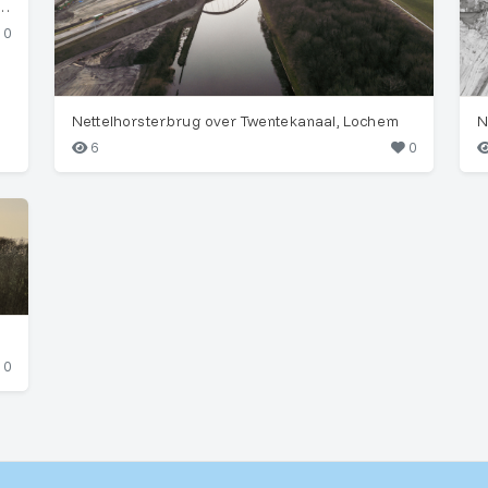
Sunset: Nettelhorsterbrug & Silo Art
0
Nettelhorsterbrug over Twentekanaal, Lochem
6
0
0