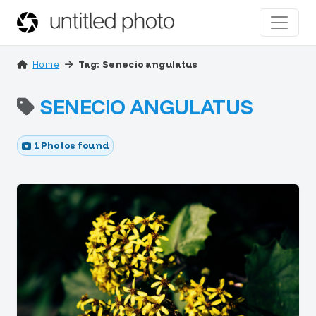
Home
Tag: Senecio angulatus
SENECIO ANGULATUS
1 Photos found