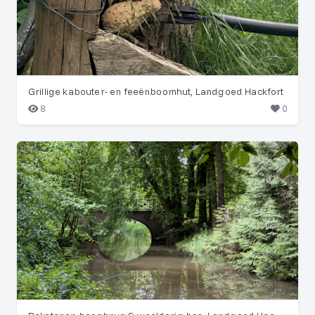
Grillige kabouter- en feeënboomhut, Landgoed Hackfort
8
0