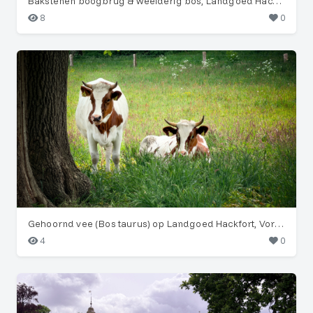
Bakstenen boogbrug & weelderig bos, Landgoed Hackfort
8
0
Gehoornd vee (Bos taurus) op Landgoed Hackfort, Vorden
4
0