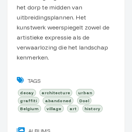
het dorp te midden van
uitbreidingsplannen. Het
kunstwerk weerspiegelt zowel de
artistieke expressie als de
verwaarlozing die het landschap
kenmerken.
TAGS
decay
architecture
urban
graffiti
abandoned
Doel
Belgium
village
art
history
ALBUMS