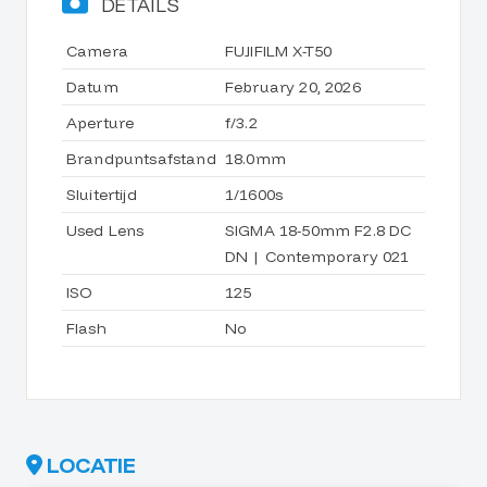
DETAILS
Camera
FUJIFILM X-T50
Datum
February 20, 2026
Aperture
f/3.2
Brandpuntsafstand
18.0mm
Sluitertijd
1/1600s
Used Lens
SIGMA 18-50mm F2.8 DC
DN | Contemporary 021
ISO
125
Flash
No
LOCATIE