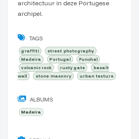
architectuur in deze Portugese
archipel.
TAGS
graffiti
street photography
Madeira
Portugal
Funchal
volcanic rock
rusty gate
basalt
wall
stone masonry
urban texture
ALBUMS
Madeira