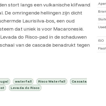
Aper
den stort langs een vulkanische klifwand
Bran
l. De omringende hellingen zijn dicht
Sluit
chermde Laurisilva-bos, een oud
Used
teem dat uniek is voor Macaronesië.
t Levada do Risco-pad in de schaduwen
ISO
schaal van de cascade benadrukt tegen
Flas
tugal
waterfall
Risco Waterfall
Cascata
est
Levada do Risco