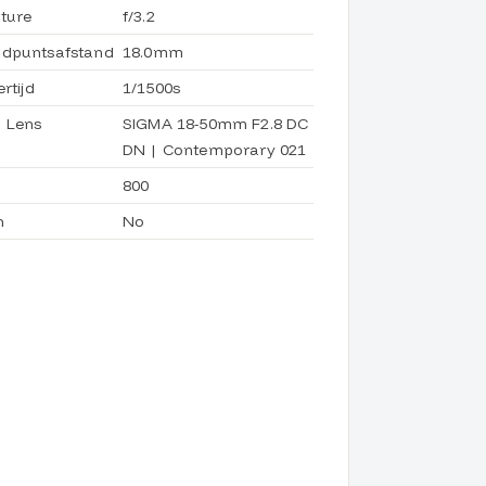
ture
f/3.2
dpuntsafstand
18.0mm
ertijd
1/1500s
 Lens
SIGMA 18-50mm F2.8 DC
DN | Contemporary 021
800
h
No