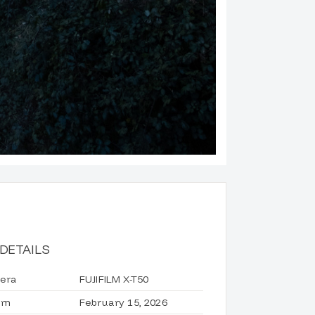
DETAILS
era
FUJIFILM X-T50
um
February 15, 2026