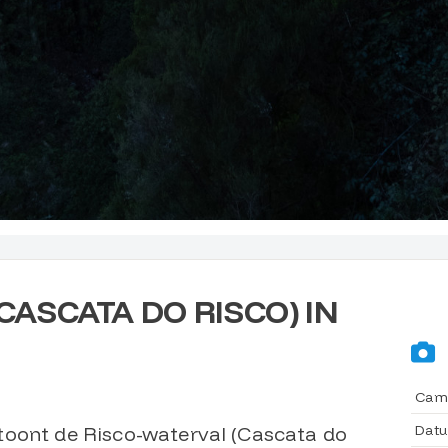
CASCATA DO RISCO) IN
Cam
Dat
toont de Risco-waterval (Cascata do