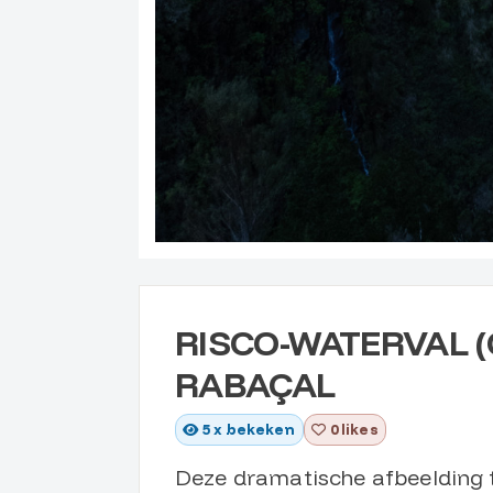
RISCO-WATERVAL (
RABAÇAL
5
x bekeken
0 likes
Deze dramatische afbeelding 