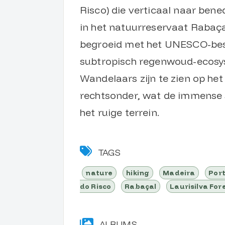
Risco) die verticaal naar bene
in het natuurreservaat Rabaça
begroeid met het UNESCO-bes
subtropisch regenwoud-ecosys
Wandelaars zijn te zien op he
rechtsonder, wat de immense 
het ruige terrein.
TAGS
nature
hiking
Madeira
Por
do Risco
Rabaçal
Laurisilva For
ALBUMS