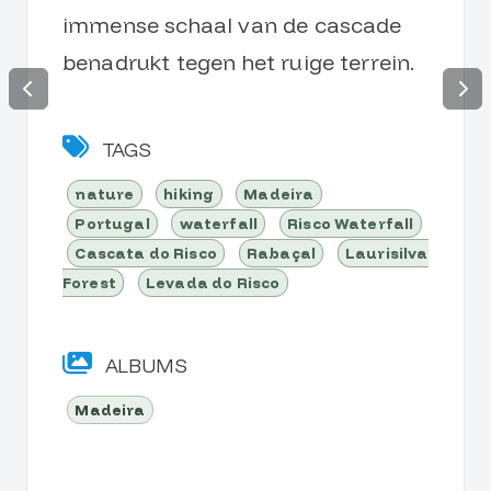
immense schaal van de cascade
benadrukt tegen het ruige terrein.
TAGS
nature
hiking
Madeira
Portugal
waterfall
Risco Waterfall
Cascata do Risco
Rabaçal
Laurisilva
Forest
Levada do Risco
ALBUMS
Madeira