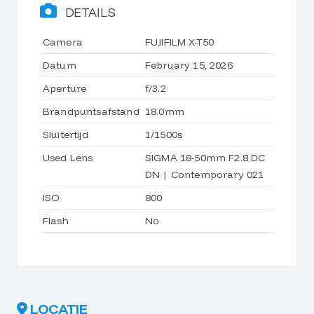
DETAILS
Camera
FUJIFILM X-T50
Datum
February 15, 2026
Aperture
f/3.2
Brandpuntsafstand
18.0mm
Sluitertijd
1/1500s
Used Lens
SIGMA 18-50mm F2.8 DC
DN | Contemporary 021
ISO
800
Flash
No
LOCATIE