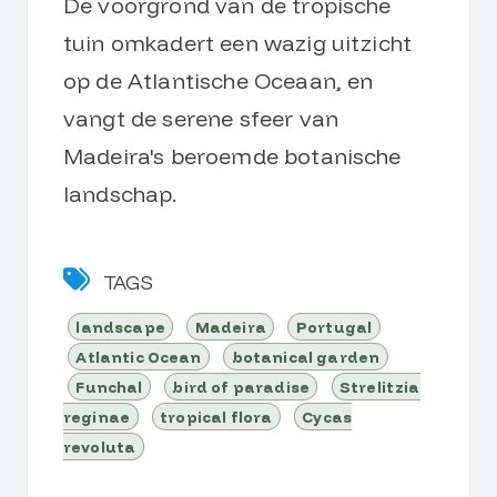
De voorgrond van de tropische
tuin omkadert een wazig uitzicht
op de Atlantische Oceaan, en
vangt de serene sfeer van
Madeira's beroemde botanische
landschap.
TAGS
landscape
Madeira
Portugal
Atlantic Ocean
botanical garden
Funchal
bird of paradise
Strelitzia
reginae
tropical flora
Cycas
revoluta