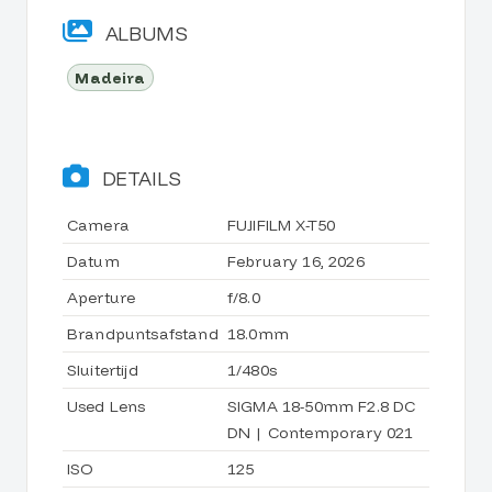
ALBUMS
Madeira
DETAILS
Camera
FUJIFILM X-T50
Datum
February 16, 2026
Aperture
f/8.0
Brandpuntsafstand
18.0mm
Sluitertijd
1/480s
Used Lens
SIGMA 18-50mm F2.8 DC
DN | Contemporary 021
ISO
125