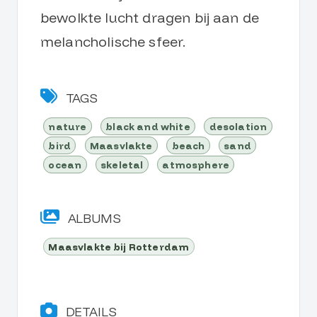
bewolkte lucht dragen bij aan de
melancholische sfeer.
TAGS
nature
black and white
desolation
bird
Maasvlakte
beach
sand
ocean
skeletal
atmosphere
ALBUMS
Maasvlakte bij Rotterdam
DETAILS