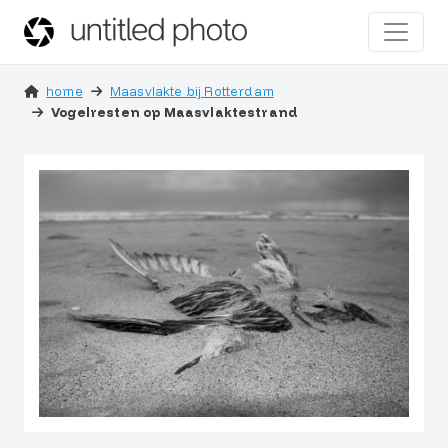
home
Maasvlakte bij Rotterdam
Vogelresten op Maasvlaktestrand