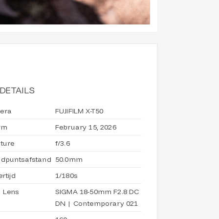
DETAILS
era
FUJIFILM X-T50
um
February 15, 2026
ture
f/3.6
dpuntsafstand
50.0mm
ertijd
1/180s
 Lens
SIGMA 18-50mm F2.8 DC
DN | Contemporary 021