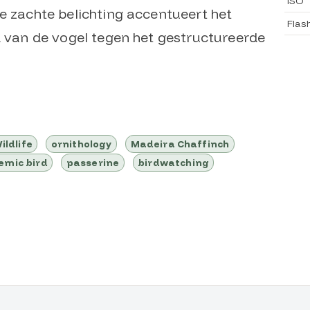
ISO
e zachte belichting accentueert het
Flas
d van de vogel tegen het gestructureerde
ildlife
ornithology
Madeira Chaffinch
emic bird
passerine
birdwatching