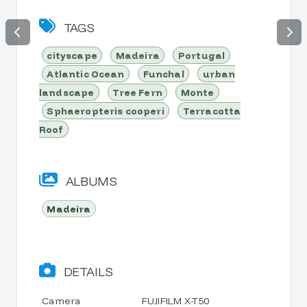
TAGS
cityscape
Madeira
Portugal
Atlantic Ocean
Funchal
urban
landscape
Tree Fern
Monte
Sphaeropteris cooperi
Terracotta
Roof
ALBUMS
Madeira
DETAILS
Camera
FUJIFILM X-T50