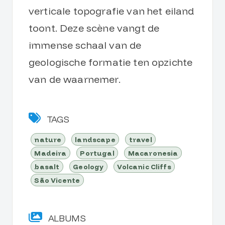
verticale topografie van het eiland
toont. Deze scène vangt de
immense schaal van de
geologische formatie ten opzichte
van de waarnemer.
TAGS
nature
landscape
travel
Madeira
Portugal
Macaronesia
basalt
Geology
Volcanic Cliffs
São Vicente
ALBUMS