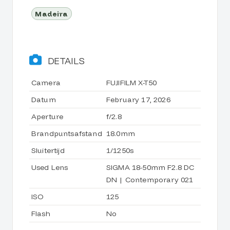
Madeira
DETAILS
Camera
FUJIFILM X-T50
Datum
February 17, 2026
Aperture
f/2.8
Brandpuntsafstand
18.0mm
Sluitertijd
1/1250s
Used Lens
SIGMA 18-50mm F2.8 DC
DN | Contemporary 021
ISO
125
Flash
No