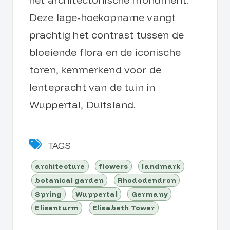
Deze lage-hoekopname vangt
prachtig het contrast tussen de
bloeiende flora en de iconische
toren, kenmerkend voor de
lentepracht van de tuin in
Wuppertal, Duitsland.
TAGS
architecture
flowers
landmark
botanical garden
Rhododendron
Spring
Wuppertal
Germany
Elisenturm
Elisabeth Tower