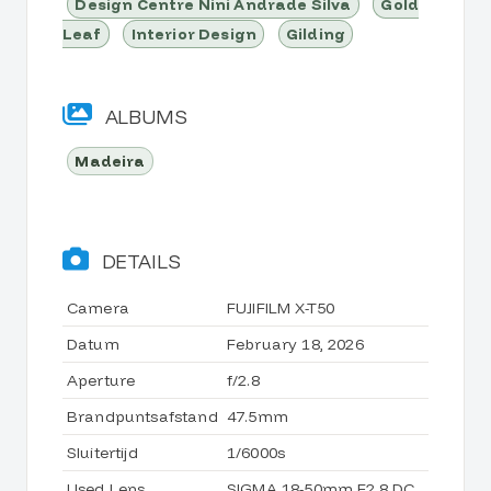
Design Centre Nini Andrade Silva
Gold
Leaf
Interior Design
Gilding
ALBUMS
Madeira
DETAILS
Camera
FUJIFILM X-T50
Datum
February 18, 2026
Aperture
f/2.8
Brandpuntsafstand
47.5mm
Sluitertijd
1/6000s
Used Lens
SIGMA 18-50mm F2.8 DC