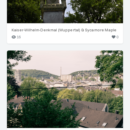
Kaiser-Wilhelm-Denkmal (Wuppertal) & Sycamore Maple
16
0