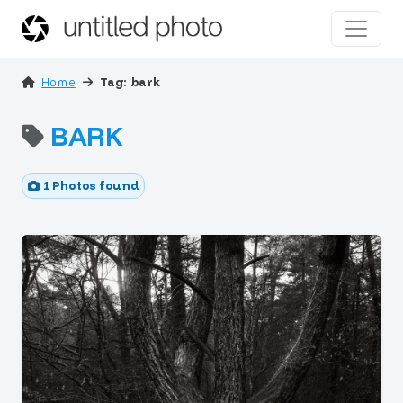
Home
Tag: bark
BARK
1 Photos found