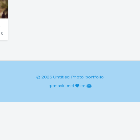
in Wuppertal Garden
0
© 2026 Untitled Photo portfolio
gemaakt met
en