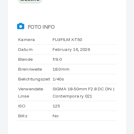
FOTO INFO
Kamera
FUJIFILM X-T50
Datum
February 16, 2026
Blende
f/9.0
Brennweite
18.0mm
Belichtungszeit
1/40s
Verwendete
SIGMA 18-50mm F2.8 DC DN |
Linse
Contemporary 021
ISO
125
Blitz
No