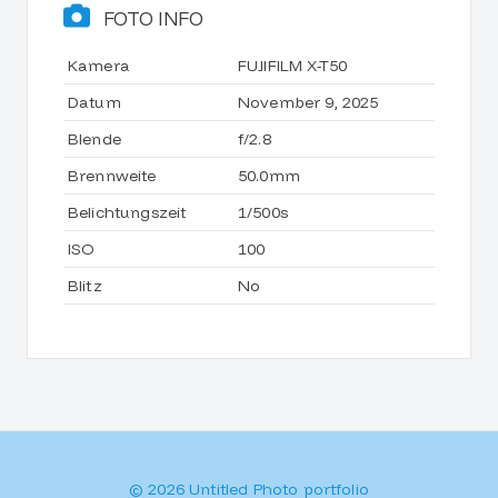
FOTO INFO
Kamera
FUJIFILM X-T50
Datum
November 9, 2025
Blende
f/2.8
Brennweite
50.0mm
Belichtungszeit
1/500s
ISO
100
Blitz
No
© 2026 Untitled Photo portfolio