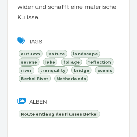
wider und schafft eine malerische
Kulisse.
TAGS
autumn
nature
landscape
serene
lake
foliage
reflection
river
tranquility
bridge
scenic
Berkel River
Netherlands
ALBEN
Route entlang des Flusses Berkel