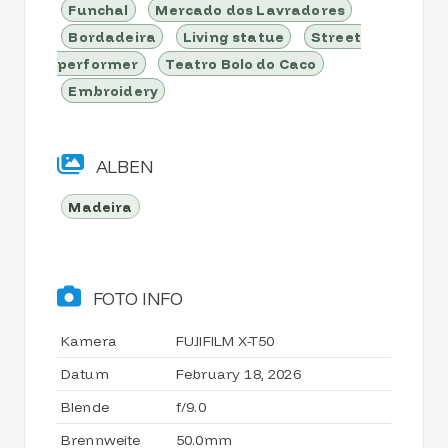
Funchal
Mercado dos Lavradores
Bordadeira
Living statue
Street
performer
Teatro Bolo do Caco
Embroidery
ALBEN
Madeira
FOTO INFO
Kamera
FUJIFILM X-T50
Datum
February 18, 2026
Blende
f/9.0
Brennweite
50.0mm