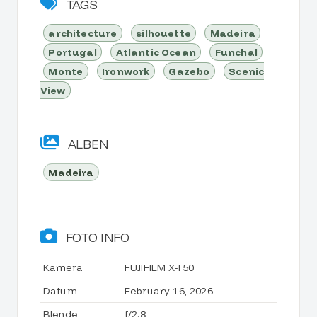
TAGS
architecture
silhouette
Madeira
Portugal
Atlantic Ocean
Funchal
Monte
Ironwork
Gazebo
Scenic
View
ALBEN
Madeira
FOTO INFO
Kamera
FUJIFILM X-T50
Datum
February 16, 2026
Blende
f/2.8