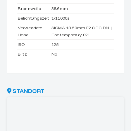
Brennweite
38.6mm
Belichtungszeit
1/11000s
Verwendete
SIGMA 18-50mm F2.8 DC DN |
Linse
Contemporary 021
ISO
125
Blitz
No
STANDORT