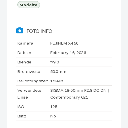
Madeira
FOTO INFO
Kamera
FUJIFILM X-T50
Datum
February 16, 2026
Blende
f/9.0
Brennweite
50.0mm
Belichtungszeit
1/340s
Verwendete
SIGMA 18-50mm F2.8 DC DN |
Linse
Contemporary 021
ISO
125
Blitz
No