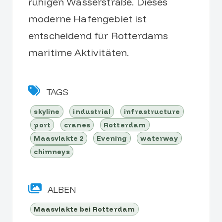
ruhigen Wasserstraße. Dieses
moderne Hafengebiet ist
entscheidend für Rotterdams
maritime Aktivitäten.
TAGS
skyline
industrial
infrastructure
port
cranes
Rotterdam
Maasvlakte 2
Evening
waterway
chimneys
ALBEN
Maasvlakte bei Rotterdam