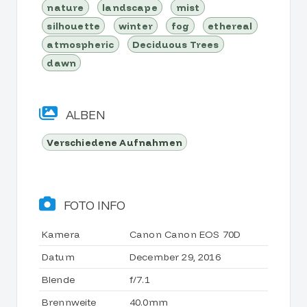
nature
landscape
mist
silhouette
winter
fog
ethereal
atmospheric
Deciduous Trees
dawn
ALBEN
Verschiedene Aufnahmen
FOTO INFO
Kamera
Canon Canon EOS 70D
Datum
December 29, 2016
Blende
f/7.1
Brennweite
40.0mm