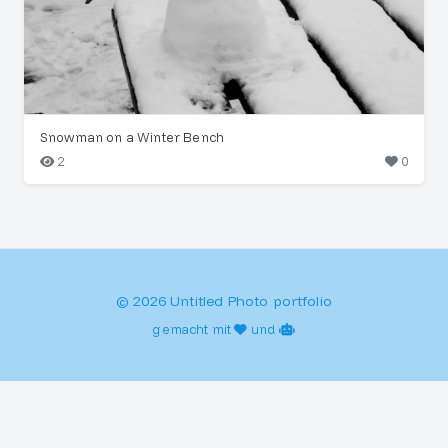
Snowman on a Winter Bench
2
0
© 2026 Untitled Photo portfolio
gemacht mit
und