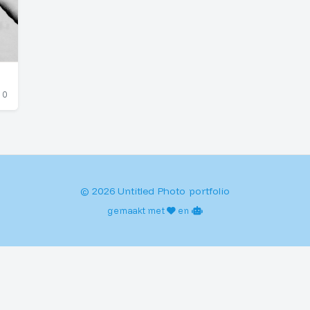
0
© 2026 Untitled Photo portfolio
gemaakt met
en