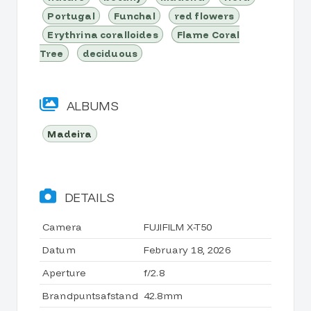
Portugal
Funchal
red flowers
Erythrina coralloides
Flame Coral
Tree
deciduous
ALBUMS
Madeira
DETAILS
Camera
FUJIFILM X-T50
Datum
February 18, 2026
Aperture
f/2.8
Brandpuntsafstand
42.8mm