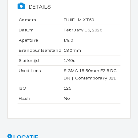
DETAILS
Camera
FUJIFILM X-T50
Datum
February 16, 2026
Aperture
f/9.0
Brandpuntsafstand
18.0mm
Sluitertijd
1/40s
Used Lens
SIGMA 18-50mm F2.8 DC
DN | Contemporary 021
ISO
125
Flash
No
LOCATIE