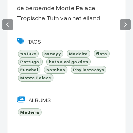
de beroemde Monte Palace
Tropische Tuin van het eiland.
TAGS
nature
canopy
Madeira
flora
Portugal
botanical garden
Funchal
bamboo
Phyllostachys
Monte Palace
ALBUMS
Madeira