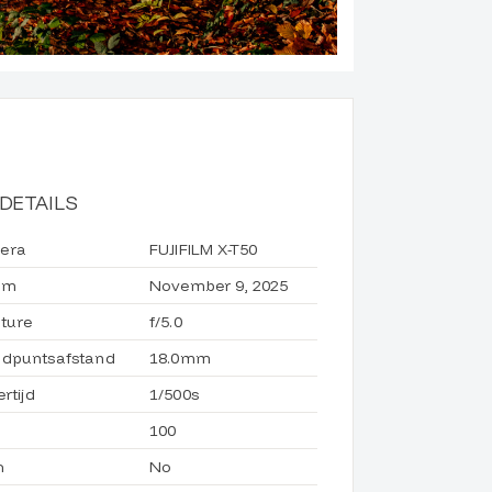
DETAILS
era
FUJIFILM X-T50
um
November 9, 2025
ture
f/5.0
dpuntsafstand
18.0mm
ertijd
1/500s
100
h
No