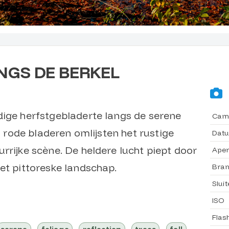
NGS DE BERKEL
dige herfstgebladerte langs de serene
Cam
en rode bladeren omlijsten het rustige
Dat
rrijke scène. De heldere lucht piept door
Aper
et pittoreske landschap.
Bran
Sluit
ISO
Flas
serene
foliage
reflection
trees
fall