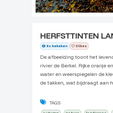
HERFSTTINTEN LA
9
x bekeken
0 likes
De afbeelding toont het leven
rivier de Berkel. Rijke oranje 
water en weerspiegelen de kleu
de takken, wat bijdraagt aan h
TAGS
autumn
nature
landscape