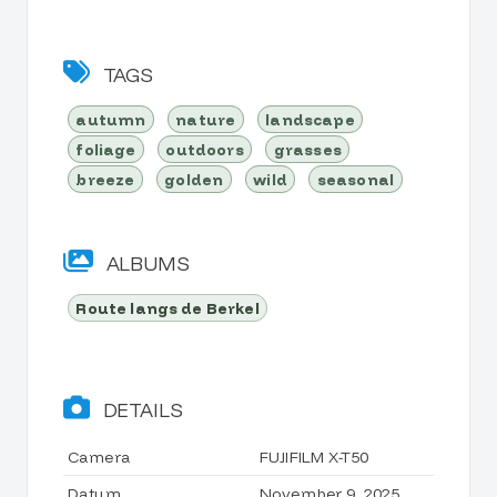
TAGS
autumn
nature
landscape
foliage
outdoors
grasses
breeze
golden
wild
seasonal
ALBUMS
Route langs de Berkel
DETAILS
Camera
FUJIFILM X-T50
Datum
November 9, 2025