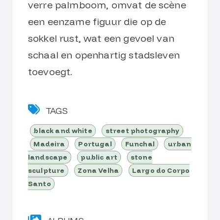
verre palmboom, omvat de scène
een eenzame figuur die op de
sokkel rust, wat een gevoel van
schaal en openhartig stadsleven
toevoegt.
TAGS
black and white
street photography
Madeira
Portugal
Funchal
urban
landscape
public art
stone
sculpture
Zona Velha
Largo do Corpo
Santo