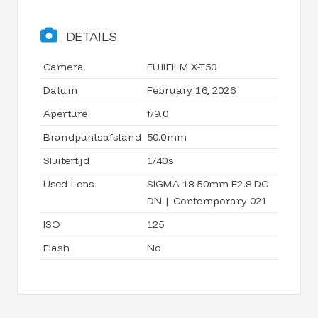
DETAILS
Camera
FUJIFILM X-T50
Datum
February 16, 2026
Aperture
f/9.0
Brandpuntsafstand
50.0mm
Sluitertijd
1/40s
Used Lens
SIGMA 18-50mm F2.8 DC
DN | Contemporary 021
ISO
125
Flash
No