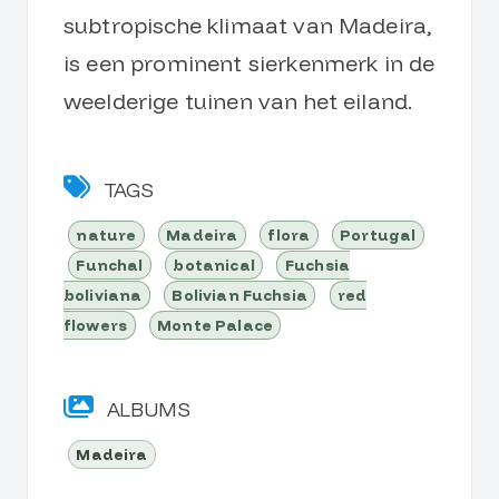
subtropische klimaat van Madeira,
is een prominent sierkenmerk in de
weelderige tuinen van het eiland.
TAGS
nature
Madeira
flora
Portugal
Funchal
botanical
Fuchsia
boliviana
Bolivian Fuchsia
red
flowers
Monte Palace
ALBUMS
Madeira