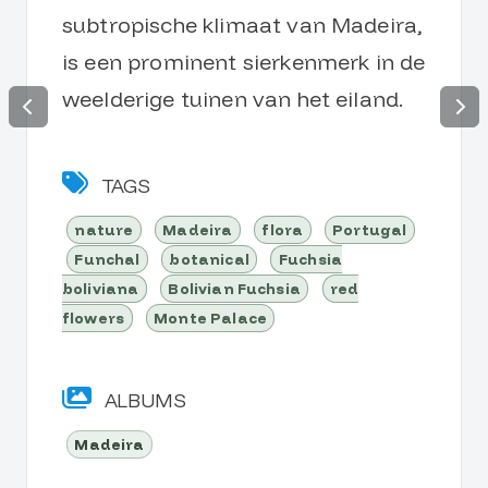
subtropische klimaat van Madeira,
is een prominent sierkenmerk in de
weelderige tuinen van het eiland.
TAGS
nature
Madeira
flora
Portugal
Funchal
botanical
Fuchsia
boliviana
Bolivian Fuchsia
red
flowers
Monte Palace
ALBUMS
Madeira