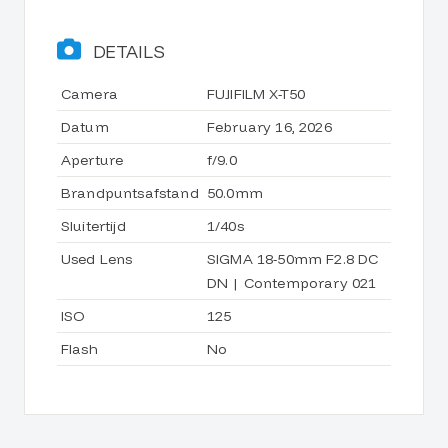
DETAILS
Camera
FUJIFILM X-T50
Datum
February 16, 2026
Aperture
f/9.0
Brandpuntsafstand
50.0mm
Sluitertijd
1/40s
Used Lens
SIGMA 18-50mm F2.8 DC
DN | Contemporary 021
ISO
125
Flash
No