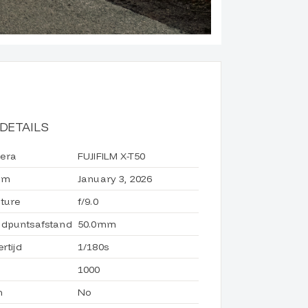
DETAILS
era
FUJIFILM X-T50
um
January 3, 2026
ture
f/9.0
dpuntsafstand
50.0mm
ertijd
1/180s
1000
h
No