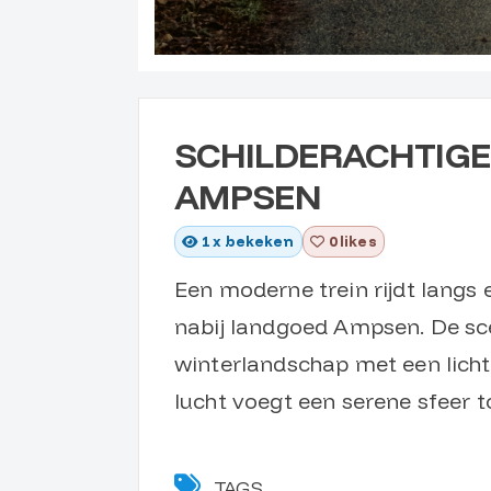
SCHILDERACHTIGE
AMPSEN
1
x bekeken
0 likes
Een moderne trein rijdt lang
nabij landgoed Ampsen. De scè
winterlandschap met een lich
lucht voegt een serene sfeer t
TAGS