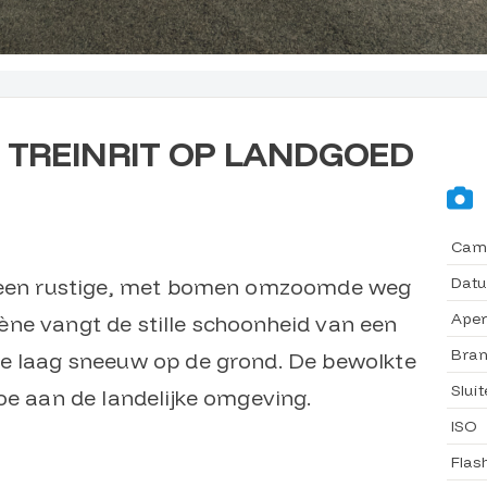
 TREINRIT OP LANDGOED
Cam
Dat
s een rustige, met bomen omzoomde weg
Aper
ne vangt de stille schoonheid van een
Bran
te laag sneeuw op de grond. De bewolkte
Sluit
oe aan de landelijke omgeving.
ISO
Flas