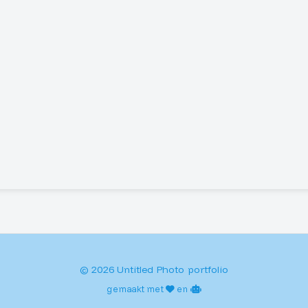
© 2026 Untitled Photo portfolio
gemaakt met
en