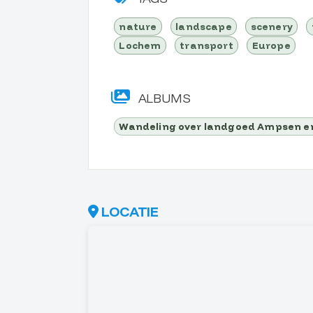
nature
landscape
scenery
Lochem
transport
Europe
ALBUMS
Wandeling over landgoed Ampsen en
LOCATIE