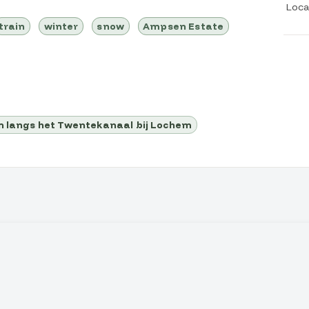
Loca
train
winter
snow
Ampsen Estate
 langs het Twentekanaal bij Lochem