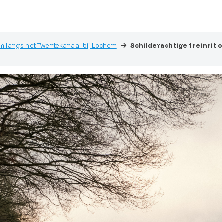
 langs het Twentekanaal bij Lochem
Schilderachtige treinri