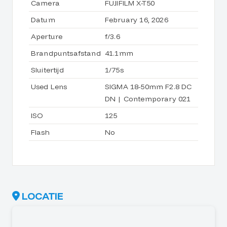
Camera
FUJIFILM X-T50
Datum
February 16, 2026
Aperture
f/3.6
Brandpuntsafstand
41.1mm
Sluitertijd
1/75s
Used Lens
SIGMA 18-50mm F2.8 DC
DN | Contemporary 021
ISO
125
Flash
No
LOCATIE