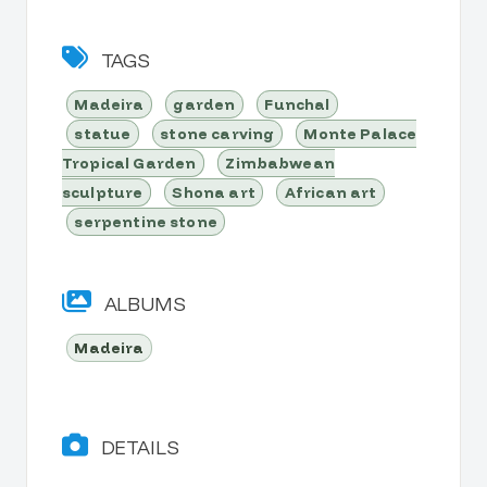
TAGS
Madeira
garden
Funchal
statue
stone carving
Monte Palace
Tropical Garden
Zimbabwean
sculpture
Shona art
African art
serpentine stone
ALBUMS
Madeira
DETAILS