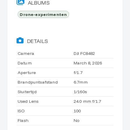
ALBUMS
Drone-experimenten
DETAILS
Camera
DJI FC8482
Datum
March 8, 2026
Aperture
f/1.7
Brandpuntsafstand
6.7mm
Sluitertijd
1/160s
Used Lens
24.0 mm f/1.7
ISO
100
Flash
No