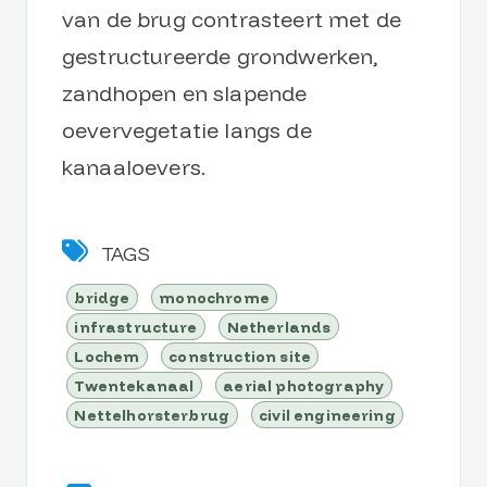
van de brug contrasteert met de
gestructureerde grondwerken,
zandhopen en slapende
oevervegetatie langs de
kanaaloevers.
TAGS
bridge
monochrome
infrastructure
Netherlands
Lochem
construction site
Twentekanaal
aerial photography
Nettelhorsterbrug
civil engineering